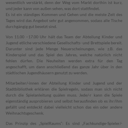
wesentlich verstärkt, denn der Weg vom Markt dorthin ist kurz,
und jeder kann von außen sehen, was dort stattfindet.
Es ist ein ständiges Kommen und Gehen und die meiste Zeit des
Tages wird das Angebot sehr gut angenommen, sodass alle Tische
durchgängig gut besetzt sind.
Von 11.00 –17.00 Uhr hält das Team der Abteilung Kinder und
Jugend etliche verschiedene Gesellschafts- und Brettspiele bereit.
Darunter sind jede Menge Neuerscheinungen, wie z.B. das
Kinderspiel und das Spiel des Jahres, welche natürlich nicht
fehlen dürfen. Die Neuheiten werden extra für den Tag
angeschafft, um dann anschließend das ganze Jahr über in den
städtischen Jugendhäusern genutzt zu werden.
Mitarbeiter/-innen der Abteilung Kinder und Jugend und der
Stadtbibliothek erklären die Spielregeln, sodass man sich nicht
durch die Spielanleitung quälen muss. Jede/-r kann die Spiele
eigenständig ausprobieren und selbst herausfinden ob es ihr/ihm
gefällt und entdeckt dabei vielleicht schon das ein oder andere
Weihnachtsgeschenk.
Das Prinzip des „SpielRaums“: Es sind „Fachkundige-Spieler/-