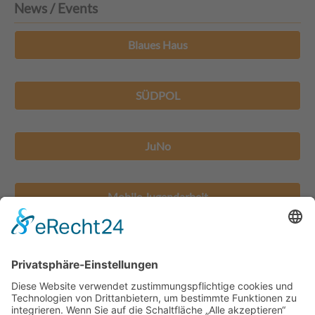
News / Events
Blaues Haus
SÜDPOL
JuNo
Mobile Jugendarbeit
Jugendhäuser