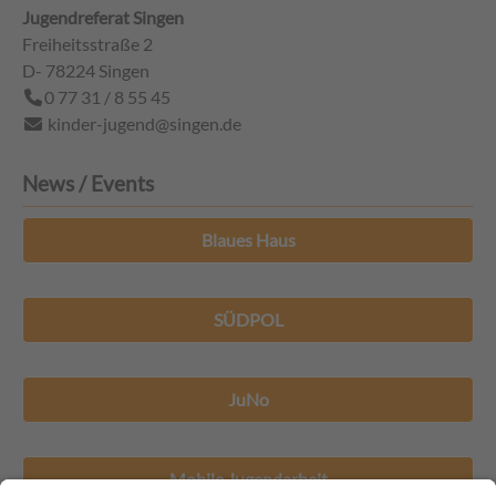
Jugendreferat Singen
Freiheitsstraße 2
D- 78224
Singen
0 77 31 / 8 55 45
kinder-jugend@singen.de
News / Events
Blaues Haus
SÜDPOL
JuNo
Mobile Jugendarbeit