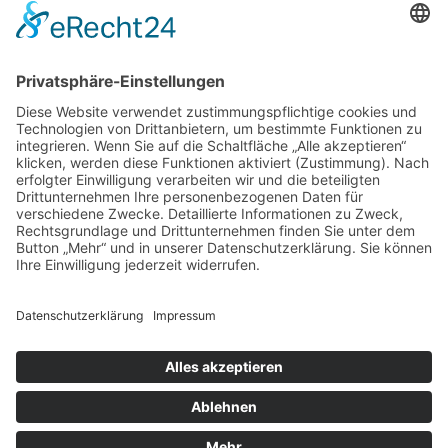
Jugendhäuser
Jugendreferat
Feierbrigade